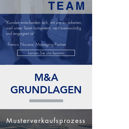
TEAM
"Kunden entscheiden sich, mit uns zu arbeiten,
weil unser Team kompetent, vertrauenswürdig
und engagiert ist"
- Franco Nocera, Managing Partner
Lernen Sie uns kennen
M&A
GRUNDLAGEN
Musterverkaufsprozess