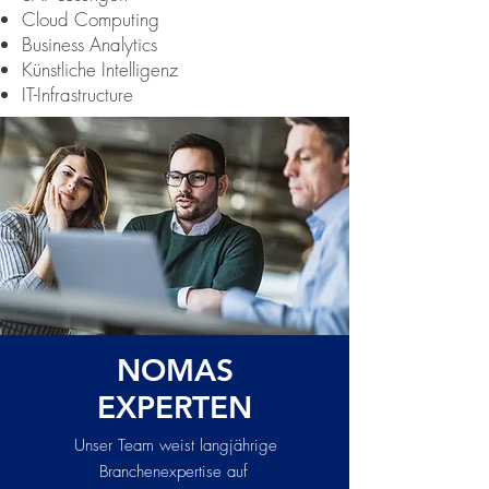
Cloud Computing
Business Analytics
Künstliche Intelligenz
IT-Infrastructure
NOMAS
EXPERTEN
Unser Team weist langjährige
Branchenexpertise auf