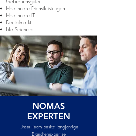
Gebrauchsgüter
Healthcare Dienstleistungen
Healthcare IT
Dentalmarkt
Life Sciences
NOMAS
EXPERTEN
Unser Team besitzt langjährige
Branchenexpertise